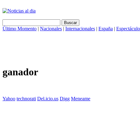
Último Momento
|
Nacionales
|
Internacionales
|
España
|
Espectáculo
ganador
Yahoo
technorati
Del.icio.us
Digg
Meneame