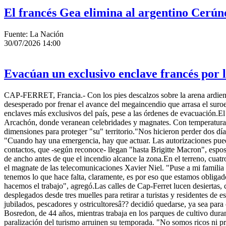
El francés Gea elimina al argentino Cerún
Fuente: La Nación
30/07/2026 14:00
Evacúan un exclusivo enclave francés por l
CAP-FERRET, Francia.- Con los pies descalzos sobre la arena ardiente
desesperado por frenar el avance del megaincendio que arrasa el suroe
enclaves más exclusivos del país, pese a las órdenes de evacuación.El 
Arcachón, donde veranean celebridades y magnates. Con temperaturas c
dimensiones para proteger "su" territorio."Nos hicieron perder dos día
"Cuando hay una emergencia, hay que actuar. Las autorizaciones puede
contactos, que -según reconoce- llegan "hasta Brigitte Macron", espos
de ancho antes de que el incendio alcance la zona.En el terreno, cuatr
el magnate de las telecomunicaciones Xavier Niel. "Puse a mi familia a
tenemos lo que hace falta, claramente, es por eso que estamos obliga
hacemos el trabajo", agregó.Las calles de Cap-Ferret lucen desiertas, 
desplegados desde tres muelles para retirar a turistas y residentes d
jubilados, pescadores y ostricultoresâ?? decidió quedarse, ya sea par
Bosredon, de 44 años, mientras trabaja en los parques de cultivo dura
paralización del turismo arruinen su temporada. "No somos ricos ni p