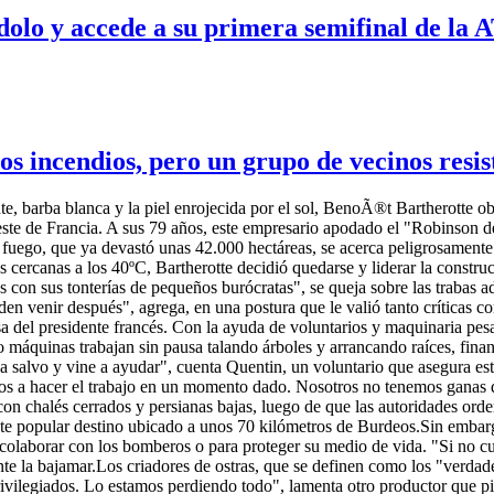
dolo y accede a su primera semifinal de la 
os incendios, pero un grupo de vecinos resi
, barba blanca y la piel enrojecida por el sol, BenoÃ®t Bartherotte o
ste de Francia. A sus 79 años, este empresario apodado el "Robinson de
fuego, que ya devastó unas 42.000 hectáreas, se acerca peligrosamente a 
ercanas a los 40ºC, Bartherotte decidió quedarse y liderar la construc
s con sus tonterías de pequeños burócratas", se queja sobre las trabas a
n venir después", agrega, en una postura que le valió tanto críticas c
a del presidente francés. Con la ayuda de voluntarios y maquinaria pes
o máquinas trabajan sin pausa talando árboles y arrancando raíces, finan
 salvo y vine a ayudar", cuenta Quentin, un voluntario que asegura esta
dos a hacer el trabajo en un momento dado. Nosotros no tenemos ganas 
con chalés cerrados y persianas bajas, luego de que las autoridades orde
e este popular destino ubicado a unos 70 kilómetros de Burdeos.Sin emba
a colaborar con los bomberos o para proteger su medio de vida. "Si no c
nte la bajamar.Los criadores de ostras, que se definen como los "verdad
rivilegiados. Lo estamos perdiendo todo", lamenta otro productor que 