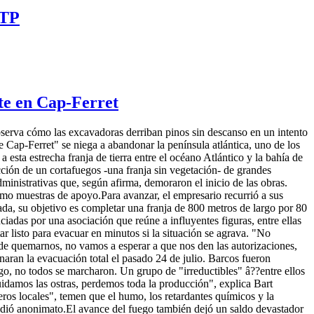
ATP
ste en Cap-Ferret
bserva cómo las excavadoras derriban pinos sin descanso en un intento
 Cap-Ferret" se niega a abandonar la península atlántica, uno de los
esta estrecha franja de tierra entre el océano Atlántico y la bahía de
ción de un cortafuegos -una franja sin vegetación- de grandes
dministrativas que, según afirma, demoraron el inicio de las obras.
omo muestras de apoyo.Para avanzar, el empresario recurrió a sus
ada, su objetivo es completar una franja de 800 metros de largo por 80
ciadas por una asociación que reúne a influyentes figuras, entre ellas
r listo para evacuar en minutos si la situación se agrava. "No
de quemarnos, no vamos a esperar a que nos den las autorizaciones,
naran la evacuación total el pasado 24 de julio. Barcos fueron
rgo, no todos se marcharon. Un grupo de "irreductibles" â??entre ellos
uidamos las ostras, perdemos toda la producción", explica Bart
eros locales", temen que el humo, los retardantes químicos y la
pidió anonimato.El avance del fuego también dejó un saldo devastador