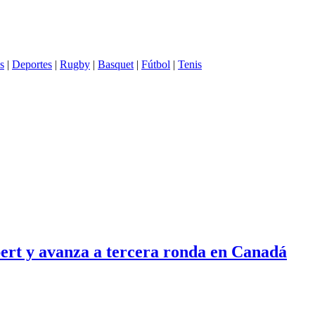
s
|
Deportes
|
Rugby
|
Basquet
|
Fútbol
|
Tenis
ert y avanza a tercera ronda en Canadá