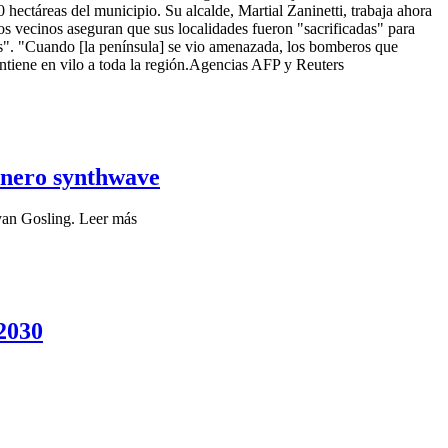
 hectáreas del municipio. Su alcalde, Martial Zaninetti, trabaja ahora
nos vecinos aseguran que sus localidades fueron "sacrificadas" para
eas". "Cuando [la península] se vio amenazada, los bomberos que
antiene en vilo a toda la región.Agencias AFP y Reuters
énero synthwave
Ryan Gosling. Leer más
 2030