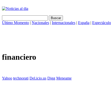
Último Momento
|
Nacionales
|
Internacionales
|
España
|
Espectáculo
financiero
Yahoo
technorati
Del.icio.us
Digg
Meneame