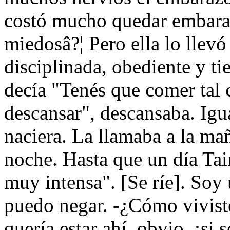
costó mucho quedar embaraz
miedosâ?¦ Pero ella lo llev
disciplinada, obediente y ti
decía "Tenés que comer tal 
descansar", descansaba. Igua
naciera. La llamaba a la mañ
noche. Hasta que un día Tai
muy intensa". [Se ríe]. Soy
puedo negar. -¿Cómo vivist
quería estar ahí, obvio, ¡si