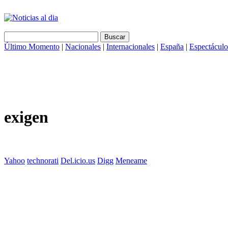
Último Momento
|
Nacionales
|
Internacionales
|
España
|
Espectáculo
exigen
Yahoo
technorati
Del.icio.us
Digg
Meneame