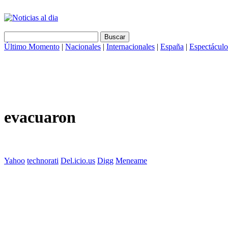
Último Momento
|
Nacionales
|
Internacionales
|
España
|
Espectáculo
evacuaron
Yahoo
technorati
Del.icio.us
Digg
Meneame