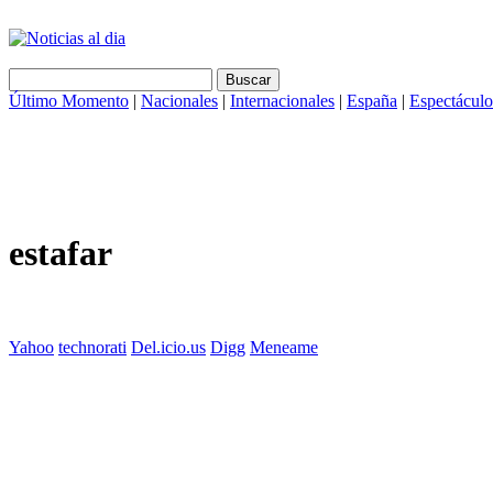
Último Momento
|
Nacionales
|
Internacionales
|
España
|
Espectáculo
estafar
Yahoo
technorati
Del.icio.us
Digg
Meneame