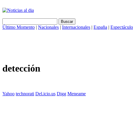
Último Momento
|
Nacionales
|
Internacionales
|
España
|
Espectáculo
detección
Yahoo
technorati
Del.icio.us
Digg
Meneame