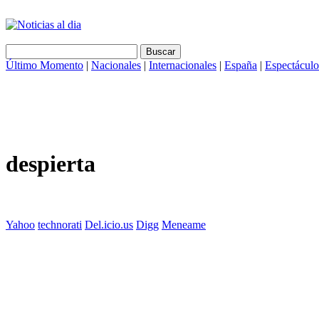
Último Momento
|
Nacionales
|
Internacionales
|
España
|
Espectáculo
despierta
Yahoo
technorati
Del.icio.us
Digg
Meneame