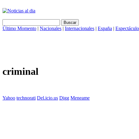
Último Momento
|
Nacionales
|
Internacionales
|
España
|
Espectáculo
criminal
Yahoo
technorati
Del.icio.us
Digg
Meneame