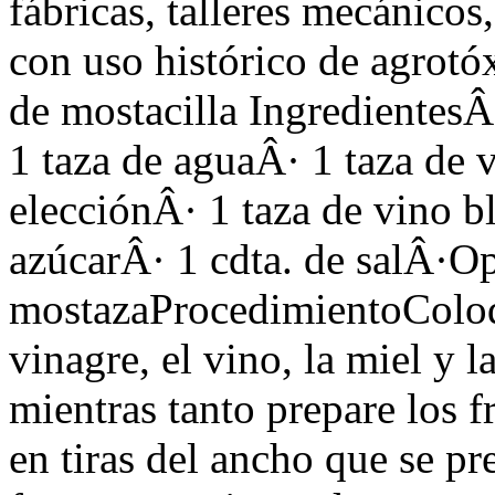
fábricas, talleres mecánicos
con uso histórico de agrotó
de mostacilla IngredientesÂ
1 taza de aguaÂ· 1 taza de 
elecciónÂ· 1 taza de vino b
azúcarÂ· 1 cdta. de salÂ·Op
mostazaProcedimientoColoqu
vinagre, el vino, la miel y l
mientras tanto prepare los f
en tiras del ancho que se pr