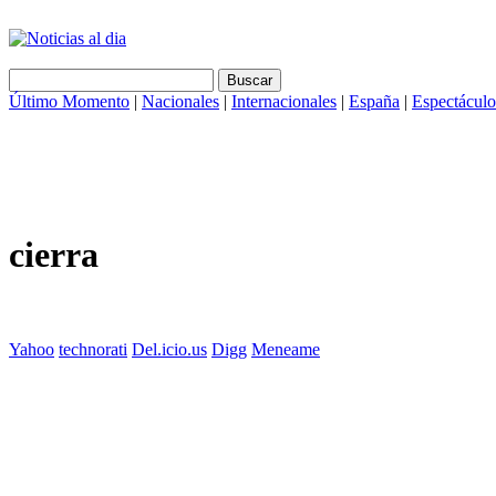
Último Momento
|
Nacionales
|
Internacionales
|
España
|
Espectáculo
cierra
Yahoo
technorati
Del.icio.us
Digg
Meneame