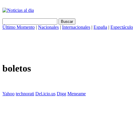
Último Momento
|
Nacionales
|
Internacionales
|
España
|
Espectáculo
boletos
Yahoo
technorati
Del.icio.us
Digg
Meneame