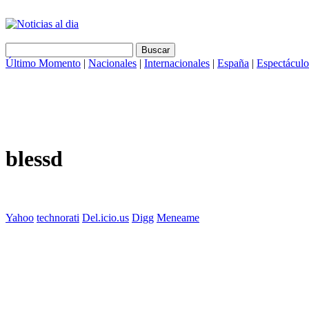
Último Momento
|
Nacionales
|
Internacionales
|
España
|
Espectáculo
blessd
Yahoo
technorati
Del.icio.us
Digg
Meneame