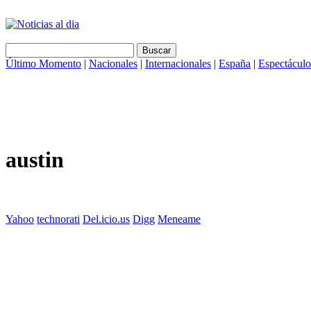
Último Momento
|
Nacionales
|
Internacionales
|
España
|
Espectáculo
austin
Yahoo
technorati
Del.icio.us
Digg
Meneame