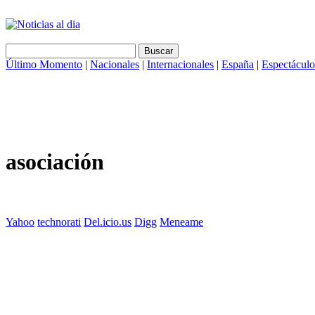
Último Momento
|
Nacionales
|
Internacionales
|
España
|
Espectáculo
asociación
Yahoo
technorati
Del.icio.us
Digg
Meneame