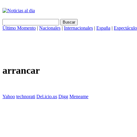
Último Momento
|
Nacionales
|
Internacionales
|
España
|
Espectáculo
arrancar
Yahoo
technorati
Del.icio.us
Digg
Meneame