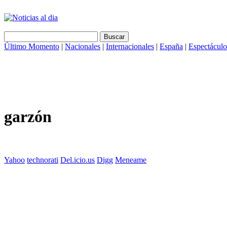
Último Momento
|
Nacionales
|
Internacionales
|
España
|
Espectáculo
garzón
Yahoo
technorati
Del.icio.us
Digg
Meneame